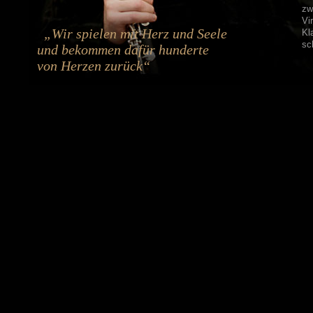
zw
Vi
„Wir spielen mit Herz und Seele
Kl
sc
und bekommen dafür hunderte
Un
von Herzen zurück“
wi
de
Kl
se
da