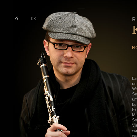
H
Ei
un
Wo
Se
um
be
Er
Me
So
Vi
wä
wi